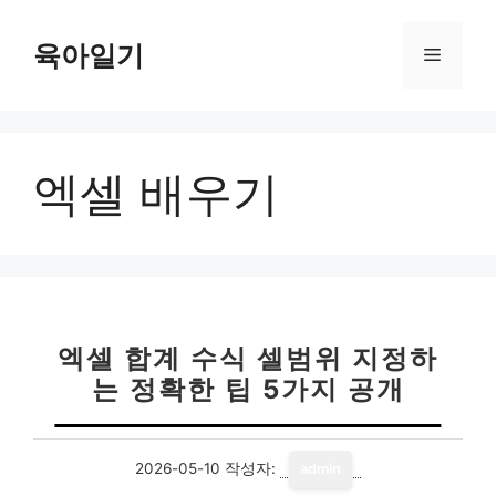
컨
텐
육아일기
메
츠
로
뉴
건
너
엑셀 배우기
뛰
기
엑셀 합계 수식 셀범위 지정하
는 정확한 팁 5가지 공개
2026-05-10
작성자:
admin