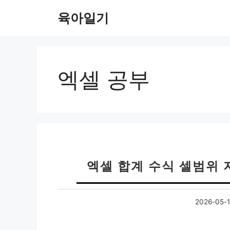
컨
육아일기
텐
츠
로
건
너
엑셀 공부
뛰
기
엑셀 합계 수식 셀범위 
2026-05-