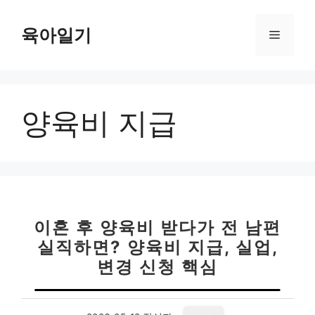
컨
텐
육아일기
메
츠
로
뉴
건
너
양육비 지급
뛰
기
이혼 후 양육비 받다가 전 남편
실직하면? 양육비 지급, 실업,
변경 신청 핵심