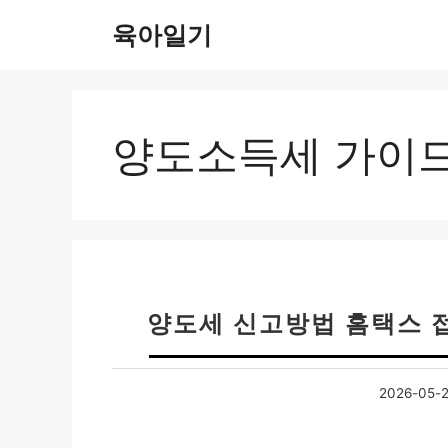
컨
육아일기
텐
츠
로
건
너
양도소득세 가이
뛰
기
양도세 신고방법 홈택스 접
2026-05-