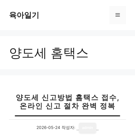
컨
텐
육아일기
메
츠
로
뉴
건
너
양도세 홈택스
뛰
기
양도세 신고방법 홈택스 접수,
온라인 신고 절차 완벽 정복
2026-05-24
작성자:
admin