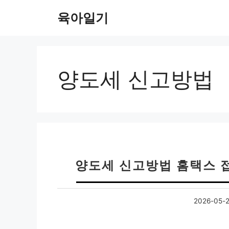
컨
육아일기
텐
츠
로
건
너
양도세 신고방법
뛰
기
양도세 신고방법 홈택스 접
2026-05-