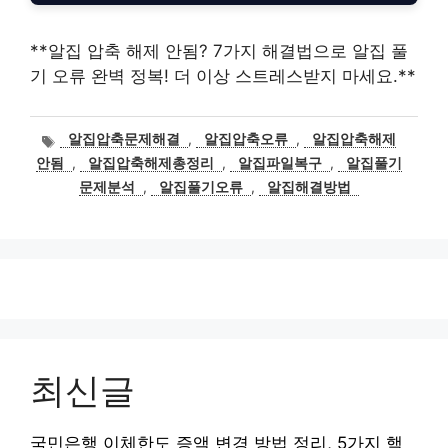
**알집 압축 해제 안됨? 7가지 해결법으로 알집 풀
기 오류 완벽 정복! 더 이상 스트레스받지 마세요.**
태
알집압축문제해결
,
알집압축오류
,
알집압축해제
그
안됨
,
알집압축해제총정리
,
알집파일복구
,
알집풀기
문제분석
,
알집풀기오류
,
알집해결방법
최신글
국민은행 이체한도 증액 변경 방법 정리, 5가지 핵