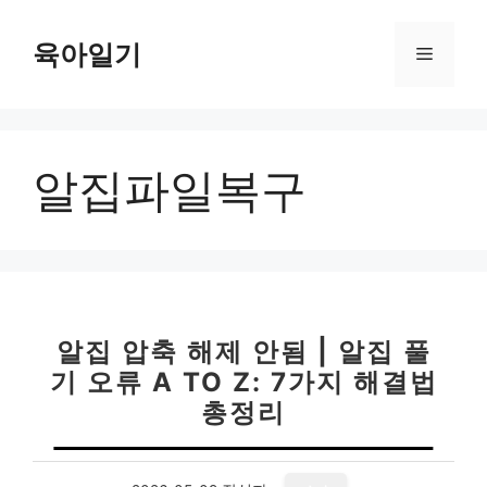
컨
텐
육아일기
메
츠
로
뉴
건
너
알집파일복구
뛰
기
알집 압축 해제 안됨 | 알집 풀
기 오류 A TO Z: 7가지 해결법
총정리