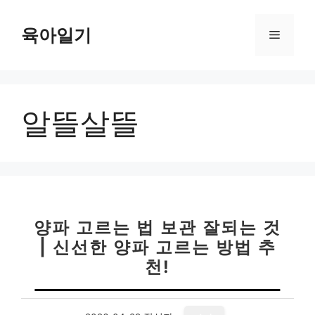
컨
텐
육아일기
메
츠
로
뉴
건
너
알뜰살뜰
뛰
기
양파 고르는 법 보관 잘되는 것
| 신선한 양파 고르는 방법 추
천!