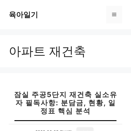
컨
텐
육아일기
메
츠
로
뉴
건
너
아파트 재건축
뛰
기
잠실 주공5단지 재건축 실소유
자 필독사항: 분담금, 현황, 일
정표 핵심 분석