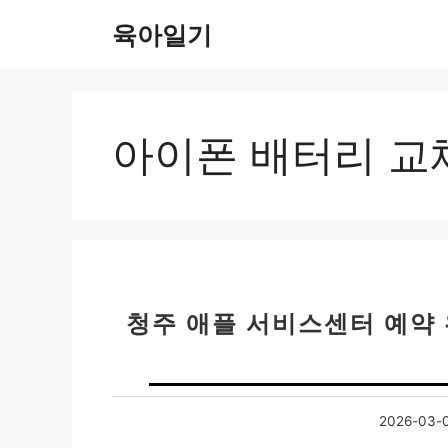
컨
육아일기
텐
츠
로
건
너
아이폰 배터리 교
뛰
기
청주 애플 서비스센터 예약 
2026-03-