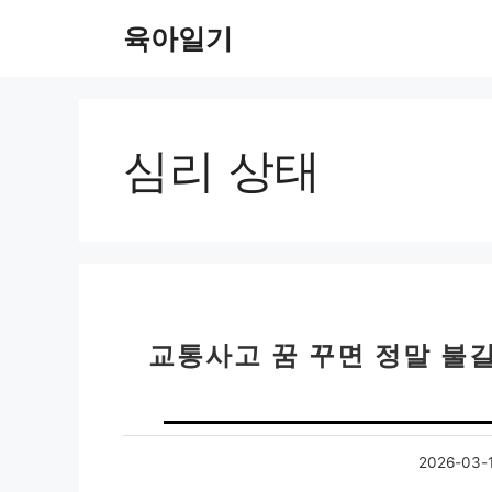
컨
육아일기
텐
츠
로
건
너
심리 상태
뛰
기
교통사고 꿈 꾸면 정말 불
2026-03-