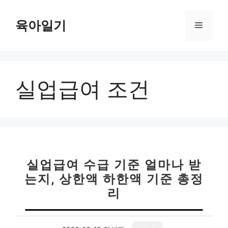
컨
텐
육아일기
메
츠
로
뉴
건
너
실업급여 조건
뛰
기
실업급여 수급 기준 얼마나 받
는지, 상한액 하한액 기준 총정
리