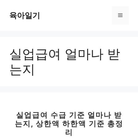
컨
텐
육아일기
메
츠
로
뉴
건
너
실업급여 얼마나 받
뛰
기
는지
실업급여 수급 기준 얼마나 받
는지, 상한액 하한액 기준 총정
리