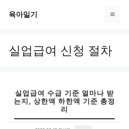
컨
텐
육아일기
메
츠
로
뉴
건
너
실업급여 신청 절차
뛰
기
실업급여 수급 기준 얼마나 받
는지, 상한액 하한액 기준 총정
리