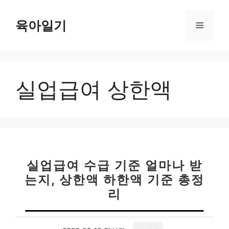
컨
텐
육아일기
메
츠
로
뉴
건
너
실업급여 상한액
뛰
기
실업급여 수급 기준 얼마나 받
는지, 상한액 하한액 기준 총정
리