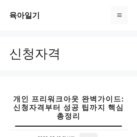
컨
텐
육아일기
메
츠
로
뉴
건
너
신청자격
뛰
기
개인 프리워크아웃 완벽가이드:
신청자격부터 성공 팁까지 핵심
총정리