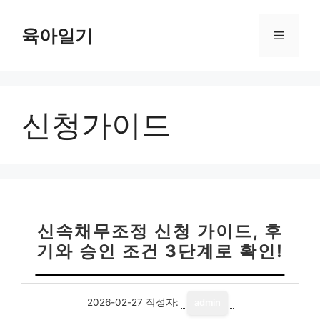
컨
텐
육아일기
메
츠
로
뉴
건
너
신청가이드
뛰
기
신속채무조정 신청 가이드, 후
기와 승인 조건 3단계로 확인!
2026-02-27
작성자:
admin