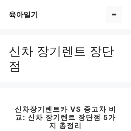
컨
텐
육아일기
메
츠
로
뉴
건
너
신차 장기렌트 장단
뛰
기
점
신차장기렌트카 VS 중고차 비
교: 신차 장기렌트 장단점 5가
지 총정리