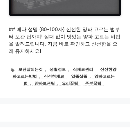
## 메타 설명 (80-100자) 신선한 양파 고르는 법부
터 보관 팁까지! 실패 없이 맛있는 양파 고르는 비법
을 알려드립니다. 지금 바로 확인하고 신선함을 오
래 유지하세요!
태
보관잘되는것
,
생활정보
,
식재료관리
,
신선한양
그
파고르는방법
,
신선한재료
,
알뜰살뜰
,
양파고르는
법
,
양파보관팁
,
요리꿀팁
,
주부꿀팁