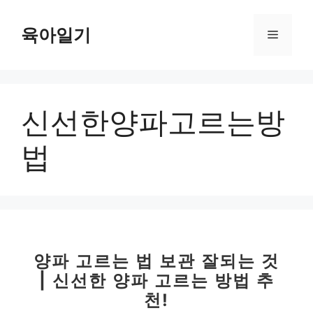
컨
텐
육아일기
메
츠
로
뉴
건
너
신선한양파고르는방
뛰
기
법
양파 고르는 법 보관 잘되는 것
| 신선한 양파 고르는 방법 추
천!