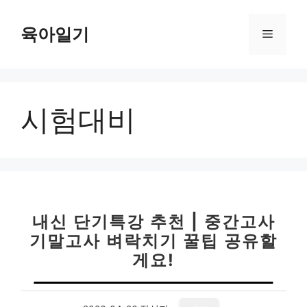
컨
텐
육아일기
메
츠
로
뉴
건
너
시험대비
뛰
기
내신 단기특강 추천 | 중간고사
기말고사 벼락치기 꿀팁 공유할
게요!