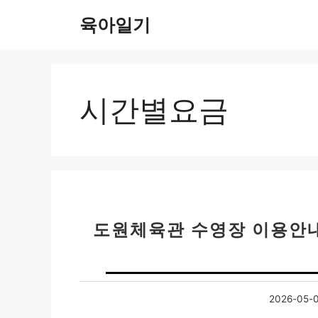
컨
육아일기
텐
츠
로
건
너
시간별요금
뛰
기
도원체육관 수영장 이용안내
2026-05-