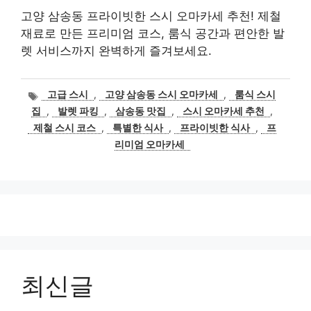
고양 삼송동 프라이빗한 스시 오마카세 추천! 제철
재료로 만든 프리미엄 코스, 룸식 공간과 편안한 발
렛 서비스까지 완벽하게 즐겨보세요.
태
고급 스시
,
고양 삼송동 스시 오마카세
,
룸식 스시
그
집
,
발렛 파킹
,
삼송동 맛집
,
스시 오마카세 추천
,
제철 스시 코스
,
특별한 식사
,
프라이빗한 식사
,
프
리미엄 오마카세
최신글