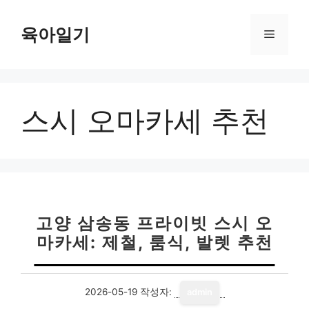
컨
텐
육아일기
메
츠
로
뉴
건
너
스시 오마카세 추천
뛰
기
고양 삼송동 프라이빗 스시 오
마카세: 제철, 룸식, 발렛 추천
2026-05-19
작성자:
admin