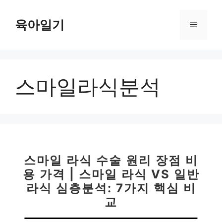
컨
텐
육아일기
메
츠
로
뉴
건
너
스마일라식분석
뛰
기
스마일 라식 수술 원리 장점 비
용 가격 | 스마일 라식 VS 일반
라식 심층분석: 7가지 핵심 비
교