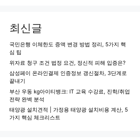
최신글
국민은행 이체한도 증액 변경 방법 정리, 5가지 핵
심 팁
위자료 청구 조건 법정 요건, 정신적 피해 입증은?
삼성페이 온라인결제 인증정보 갱신절차, 3단계로
끝내기
부산 우동 kg아이티뱅크: IT 교육 수강료, 진학/취업
전략 완벽 분석
태양광 설치견적 | 가정용 태양광 설치비용 계산, 5
가지 핵심 체크리스트