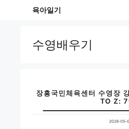
컨
육아일기
텐
츠
로
건
너
수영배우기
뛰
기
장흥국민체육센터 수영장 강
TO Z:
2026-05-