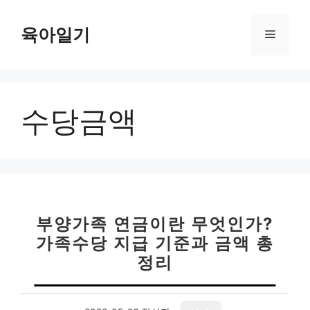
컨
텐
육아일기
메
츠
로
뉴
건
너
수당금액
뛰
기
부양가족 연금이란 무엇인가?
가족수당 지급 기준과 금액 총
정리