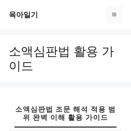
컨
텐
육아일기
메
츠
로
뉴
건
너
소액심판법 활용 가
뛰
기
이드
소액심판법 조문 해석 적용 범
위 완벽 이해 활용 가이드