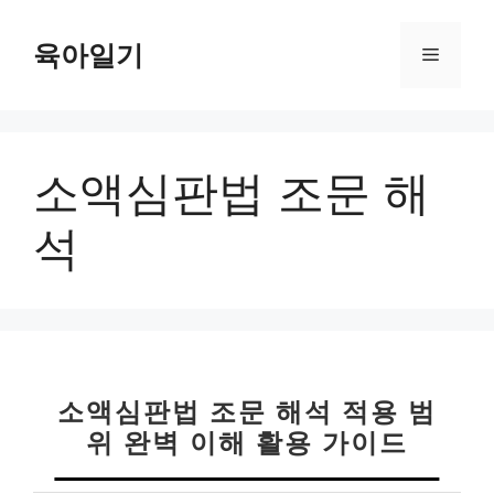
컨
텐
육아일기
메
츠
로
뉴
건
너
소액심판법 조문 해
뛰
기
석
소액심판법 조문 해석 적용 범
위 완벽 이해 활용 가이드