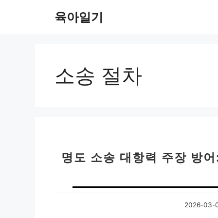
컨
육아일기
텐
츠
로
건
너
소송 절차
뛰
기
명도 소송 대항력 주장 방어
2026-03-