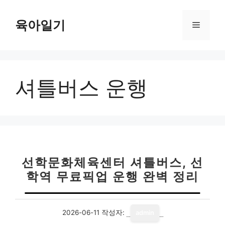
컨
텐
육아일기
메
츠
로
뉴
건
너
셔틀버스 운행
뛰
기
선학문화체육센터 셔틀버스, 선
학역 무료픽업 운행 완벽 정리
2026-06-11
작성자:
admin