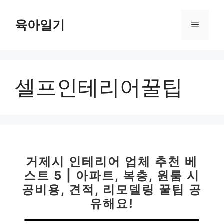
컨
텐
육아일기
메
츠
로
뉴
건
너
셀프인테리어꿀팁
뛰
기
거제시 인테리어 업체 추천 베
스트 5 | 아파트, 복층, 원룸 시
공비용, 견적, 리모델링 꿀팁 공
유해요!