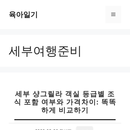
컨
텐
육아일기
메
츠
로
뉴
건
너
세부여행준비
뛰
기
세부 샹그릴라 객실 등급별 조
식 포함 여부와 가격차이: 똑똑
하게 비교하기