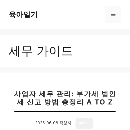
컨
텐
육아일기
메
츠
로
뉴
건
너
세무 가이드
뛰
기
사업자 세무 관리: 부가세 법인
세 신고 방법 총정리 A TO Z
2026-06-08
작성자:
admin