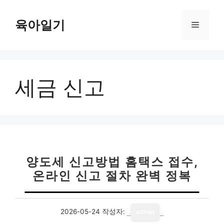
컨
텐
육아일기
메
츠
로
뉴
건
너
세금 신고
뛰
기
양도세 신고방법 홈택스 접수,
온라인 신고 절차 완벽 정복
2026-05-24
작성자:
admin