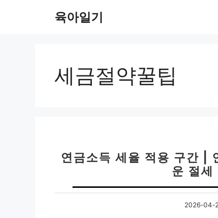
컨
육아일기
텐
츠
로
건
너
세금절약꿀팁
뛰
기
연금소득 세율 적용 구간 |
운 절세
2026-04-