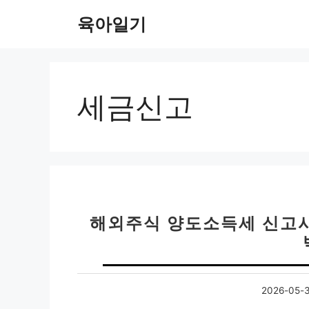
컨
육아일기
텐
츠
로
건
너
세금신고
뛰
기
해외주식 양도소득세 신고시기
2026-05-