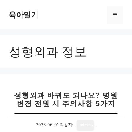
컨
텐
육아일기
메
츠
로
뉴
건
너
성형외과 정보
뛰
기
성형외과 바꿔도 되나요? 병원
변경 전원 시 주의사항 5가지
2026-06-01
작성자:
admin