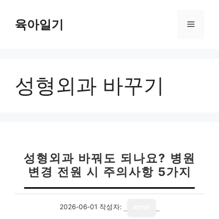
컨
텐
육아일기
메
츠
로
뉴
건
너
성형외과 바꾸기
뛰
기
성형외과 바꿔도 되나요? 병원
변경 전원 시 주의사항 5가지
2026-06-01
작성자:
admin