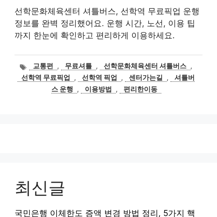
선학문화체육센터 셔틀버스, 선학역 무료픽업 운행
정보를 완벽 정리했어요. 운행 시간, 노선, 이용 팁
까지 한눈에 확인하고 편리하게 이용하세요.
태
교통편
,
무료셔틀
,
선학문화체육센터 셔틀버스
,
그
선학역 무료픽업
,
선학역 픽업
,
센터가는길
,
셔틀버
스 운행
,
이용방법
,
편리한이동
최신글
국민은행 이체한도 증액 변경 방법 정리, 5가지 핵