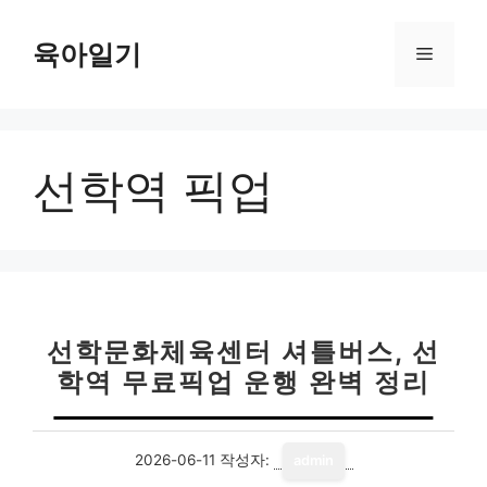
컨
텐
육아일기
메
츠
로
뉴
건
너
선학역 픽업
뛰
기
선학문화체육센터 셔틀버스, 선
학역 무료픽업 운행 완벽 정리
2026-06-11
작성자:
admin