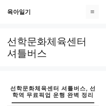
컨
텐
육아일기
메
츠
로
뉴
건
너
선학문화체육센터
뛰
기
셔틀버스
선학문화체육센터 셔틀버스, 선
학역 무료픽업 운행 완벽 정리