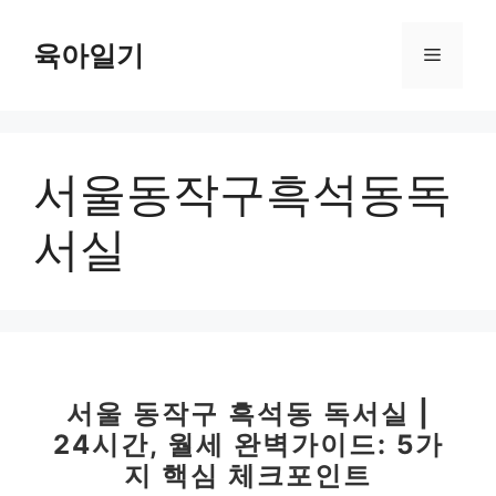
컨
텐
육아일기
메
츠
로
뉴
건
너
서울동작구흑석동독
뛰
기
서실
서울 동작구 흑석동 독서실 |
24시간, 월세 완벽가이드: 5가
지 핵심 체크포인트