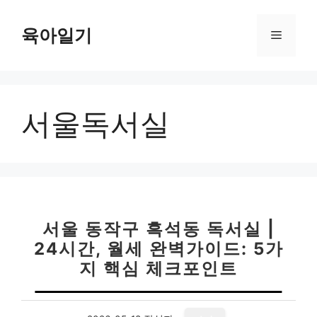
컨
텐
육아일기
메
츠
로
뉴
건
너
서울독서실
뛰
기
서울 동작구 흑석동 독서실 |
24시간, 월세 완벽가이드: 5가
지 핵심 체크포인트