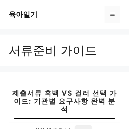
컨
텐
육아일기
메
츠
로
뉴
건
너
서류준비 가이드
뛰
기
제출서류 흑백 VS 컬러 선택 가
이드: 기관별 요구사항 완벽 분
석