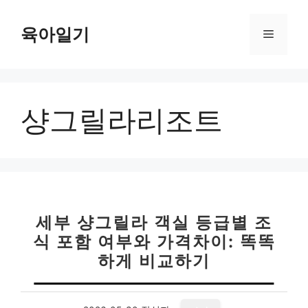
컨
텐
육아일기
메
츠
로
뉴
건
너
샹그릴라리조트
뛰
기
세부 샹그릴라 객실 등급별 조
식 포함 여부와 가격차이: 똑똑
하게 비교하기