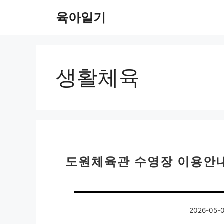
컨
육아일기
텐
츠
로
건
너
생활체육
뛰
기
도원체육관 수영장 이용안내
2026-05-