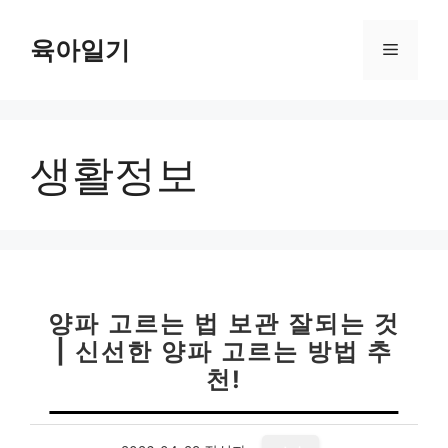
컨
텐
육아일기
메
츠
로
뉴
건
너
생활정보
뛰
기
양파 고르는 법 보관 잘되는 것
| 신선한 양파 고르는 방법 추
천!