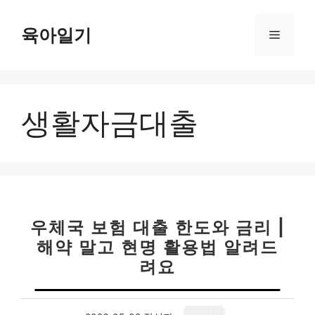
컨
텐
육아일기
메
츠
로
뉴
건
너
생활자금대출
뛰
기
우체국 보험 대출 한도와 금리 |
해약 말고 현명 활용법 알려드
려요