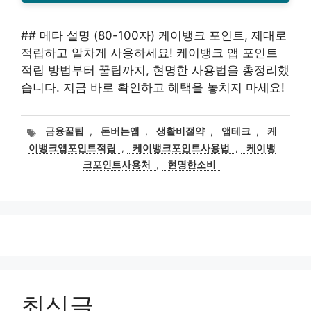
## 메타 설명 (80-100자) 케이뱅크 포인트, 제대로
적립하고 알차게 사용하세요! 케이뱅크 앱 포인트
적립 방법부터 꿀팁까지, 현명한 사용법을 총정리했
습니다. 지금 바로 확인하고 혜택을 놓치지 마세요!
태
금융꿀팁
,
돈버는앱
,
생활비절약
,
앱테크
,
케
그
이뱅크앱포인트적립
,
케이뱅크포인트사용법
,
케이뱅
크포인트사용처
,
현명한소비
최신글