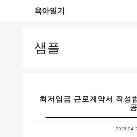
컨
육아일기
텐
츠
로
건
너
샘플
뛰
기
최저임금 근로계약서 작성법 
공
2026-04-