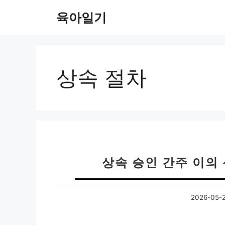
컨
육아일기
텐
츠
로
건
너
상속 절차
뛰
기
상속 승인 간주 이의
2026-05-